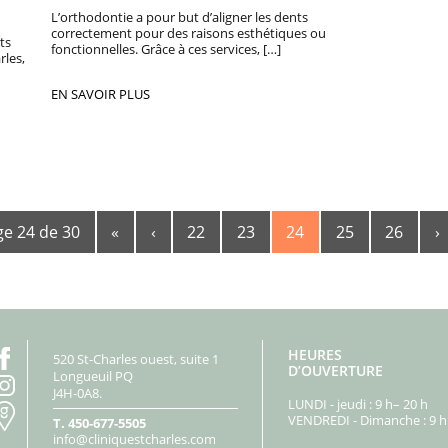
L’orthodontie a pour but d’aligner les dents
correctement pour des raisons esthétiques ou
ts
fonctionnelles. Grâce à ces services, […]
rles,
EN SAVOIR PLUS
e 24 de 30
«
‹
22
23
24
25
26
›
HEURES
520 St-Charles ouest, suite 1
D’OUVERTURE
Longueuil PQ
J4H-0A8.
LUNDI - jeudi : 9 h– 20 h
VENDREDI - Dimanche : 9 h 
T.
450-677-5505
info@cliniquestcharles.com