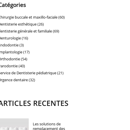
Catégories
Chirurgie buccale et maxillo-faciale
(60)
Dentisterie esthétique
(26)
dentisterie générale et familiale
(69)
Denturologie
(16)
Endodontie
(3)
Implantologie
(17)
Orthodontie
(54)
Parodontie
(40)
Service de Dentisterie pédiatrique
(21)
Urgence dentaire
(32)
ARTICLES RECENTES
Les solutions de
remplacement des