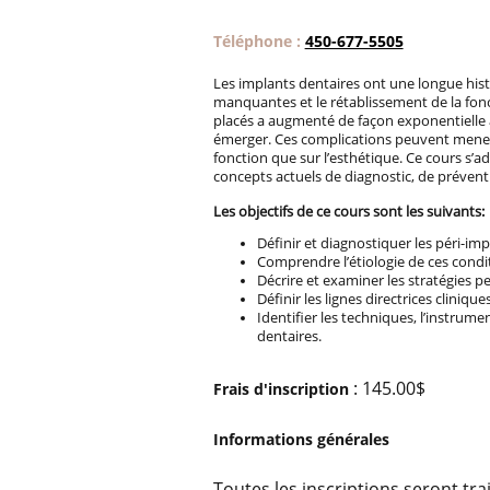
Téléphone :
450-677-5505
Les implants dentaires ont une longue hi
manquantes et le rétablissement de la fon
placés a augmenté de façon exponentielle 
émerger. Ces complications peuvent mener 
fonction que sur l’esthétique. Ce cours s’ad
concepts actuels de diagnostic, de préventi
Les objectifs de ce cours sont les suivants:
Définir et diagnostiquer les péri-imp
Comprendre l’étiologie de ces condi
Décrire et examiner les stratégies p
Définir les lignes directrices cliniqu
Identifier les techniques, l’instrume
dentaires.
: 145.00$
Frais d'inscription
Informations générales
Toutes les inscriptions seront tra