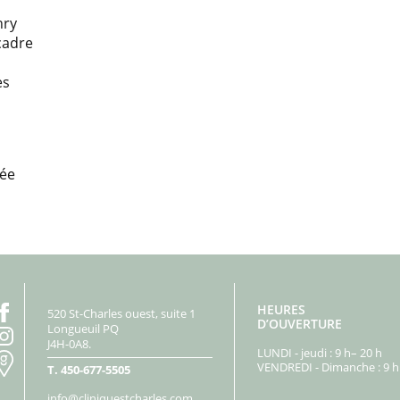
hry
cadre
es
vée
HEURES
520 St-Charles ouest, suite 1
D’OUVERTURE
Longueuil PQ
J4H-0A8.
LUNDI - jeudi : 9 h– 20 h
VENDREDI - Dimanche : 9 h 
T.
450-677-5505
info@cliniquestcharles.com