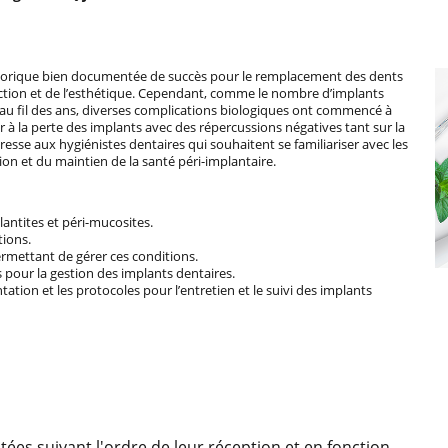
storique bien documentée de succès pour le remplacement des dents
ction et de l’esthétique. Cependant, comme le nombre d’implants
au fil des ans, diverses complications biologiques ont commencé à
à la perte des implants avec des répercussions négatives tant sur la
resse aux hygiénistes dentaires qui souhaitent se familiariser avec les
on et du maintien de la santé péri-implantaire.
lantites et péri-mucosites.
tions.
ermettant de gérer ces conditions.
es pour la gestion des implants dentaires.
ntation et les protocoles pour l’entretien et le suivi des implants
itées suivant l'ordre de leur réception et en fonction