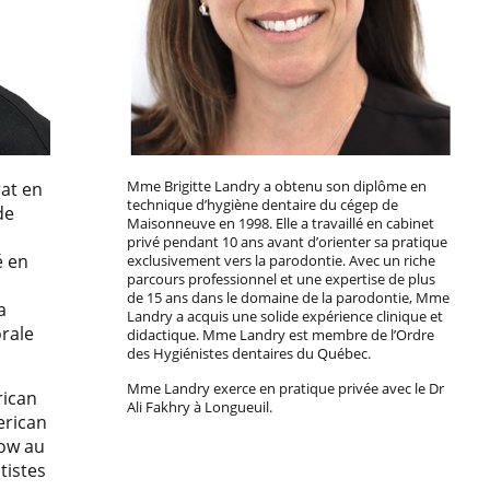
rat en
Mme Brigitte Landry a obtenu son diplôme en
technique d’hygiène dentaire du cégep de
de
Maisonneuve en 1998. Elle a travaillé en cabinet
privé pendant 10 ans avant d’orienter sa pratique
é en
exclusivement vers la parodontie. Avec un riche
parcours professionnel et une expertise de plus
de 15 ans dans le domaine de la parodontie, Mme
a
Landry a acquis une solide expérience clinique et
rale
didactique. Mme Landry est membre de l’Ordre
des Hygiénistes dentaires du Québec.
Mme Landry exerce en pratique privée avec le Dr
rican
Ali Fakhry à Longueuil.
erican
low au
tistes