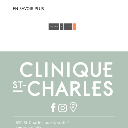
EN SAVOIR PLUS
Page 4 de 4
1
2
3
4
520 St-Charles ouest, suite 1
Longueuil PQ