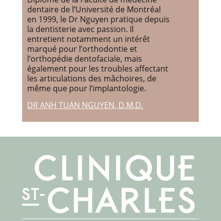
dentaire de l’Université de Montréal
en 1999, le Dr Nguyen pratique depuis
la dentisterie avec passion. Il
entretient notamment un intérêt
marqué pour l’orthodontie et
l’orthopédie dentofaciale, mais
également pour les troubles affectant
les articulations des mâchoires, de
même que pour l’implantologie.
DR ANH TUAN NGUYEN, D.M.D.