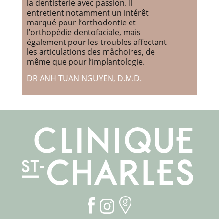
la dentisterie avec passion. Il
entretient notamment un intérêt
marqué pour l’orthodontie et
l’orthopédie dentofaciale, mais
également pour les troubles affectant
les articulations des mâchoires, de
même que pour l’implantologie.
DR ANH TUAN NGUYEN, D.M.D.