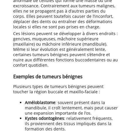
anormale de cellules qui forme une masse ou une
excroissance. Contrairement aux tumeurs malignes,
elles ne se propagent pas à d’autres parties du
corps. Elles peuvent toutefois causer de l’inconfort,
déplacer des dents ou entraîner des déformations
locales si elles ne sont pas prises en charge.
Ces lésions peuvent se développer à divers endroits :
gencives, muqueuses, mâchoire supérieure
(maxillaire) ou mâchoire inférieure (mandibule).
Même si leur évolution est généralement lente,
certaines tumeurs bénignes peuvent s’étendre et
nuire aux différentes fonctions buccodentaires ou au
confort quotidien.
Exemples de tumeurs bénignes
Plusieurs types de tumeurs bénignes peuvent
toucher la région buccale et maxillo-faciale :
Améloblastome
: souvent présent dans la
mandibule, il croît lentement, mais peut causer
une expansion importante de l’os.
Kystes odontogènes
: relativement fréquents,
ils proviennent des tissus impliqués dans la
formation des dents.