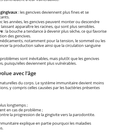
 gingivaux
: les gencives deviennent plus fines et se
tants.
ec les années, les gencives peuvent monter ou descendre
laissant apparaître les racines, qui sont plus sensibles.
ve
: la bouche a tendance à devenir plus sèche, ce qui favorise
ation des gencives.
 médicaments, notamment pour la tension, le sommeil ou les
cer la production salive ainsi que la circulation sanguine
problèmes sont inévitables, mais plutôt que les gencives
, puisqu’elles deviennent plus vulnérables.
olue avec l’âge
es naturelles du corps. Le système immunitaire devient moins
tions, y compris celles causées par les bactéries présentes
plus longtemps ;
ent en cas de problème ;
ntre la progression de la gingivite vers la parodontite.
mmunitaire explique en partie pourquoi les maladies
s.