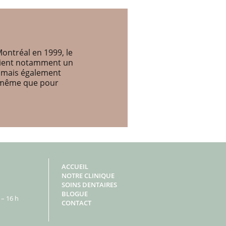
ontréal en 1999, le
etient notamment un
, mais également
e même que pour
ACCUEIL
NOTRE CLINIQUE
SOINS DENTAIRES
BLOGUE
– 16 h
CONTACT