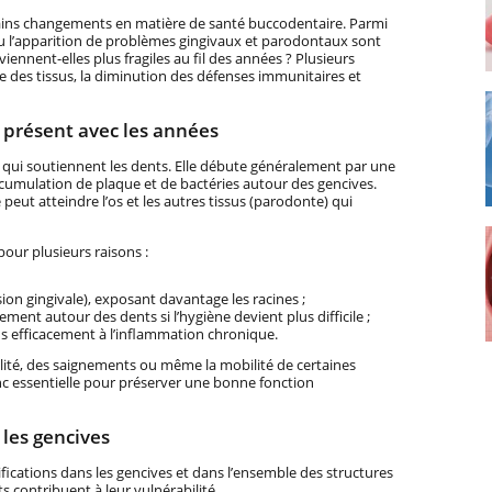
rtains changements en matière de santé buccodentaire. Parmi
 ou l’apparition de problèmes gingivaux et parodontaux sont
iennent-elles plus fragiles au fil des années ? Plusieurs
le des tissus, la diminution des défenses immunitaires et
s présent avec les années
s qui soutiennent les dents. Elle débute généralement par une
ccumulation de plaque et de bactéries autour des gencives.
peut atteindre l’os et les autres tissus (parodonte) qui
pour plusieurs raisons :
ion gingivale), exposant davantage les racines ;
ement autour des dents si l’hygiène devient plus difficile ;
s efficacement à l’inflammation chronique.
ilité, des saignements ou même la mobilité de certaines
nc essentielle pour préserver une bonne fonction
 les gencives
fications dans les gencives et dans l’ensemble des structures
 contribuent à leur vulnérabilité.