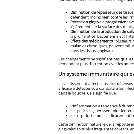
Diminution de l’épaisseur des tissus
défendent moins bien contre les irri
Récession gingivale progressive
: av
légèrement sur la surface des dents, 
Diminution de la production de sali
la prolifération bactérienne et l’irrit
Effets des médicaments
: plusieurs
maladies chroniques, peuvent influen
dans les tissus gingivaux.
Ces changements ne signifient pas que les 
demandent plus d’attention avec les années
Un système immunitaire qui év
Le vieillissement affecte aussi les défens
efficace à détecter et à combattre les infec
dans la bouche. Cela signifie que :
L’inflammation a tendance à durer 
Les gencives guérissent plus lentem
Le corps lutte moins efficacement co
Cette diminution naturelle de la réponse i
gingivales sont plus fréquentes après 50 an