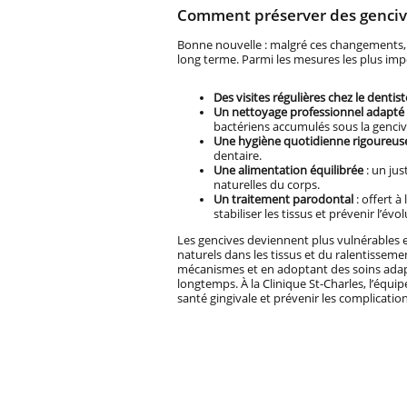
Comment préserver des gencive
Bonne nouvelle : malgré ces changements, il
long terme. Parmi les mesures les plus imp
Des visites régulières chez le dentist
Un nettoyage professionnel adapté
bactériens accumulés sous la genciv
Une hygiène quotidienne rigoureus
dentaire.
Une alimentation équilibrée
: un ju
naturelles du corps.
Un traitement parodontal
: offert à
stabiliser les tissus et prévenir l’évo
Les gencives deviennent plus vulnérables 
naturels dans les tissus et du ralentisse
mécanismes et en adoptant des soins adapté
longtemps. À la Clinique St-Charles, l’équ
santé gingivale et prévenir les complicatio