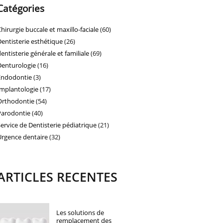
Catégories
Chirurgie buccale et maxillo-faciale
(60)
Dentisterie esthétique
(26)
dentisterie générale et familiale
(69)
Denturologie
(16)
Endodontie
(3)
Implantologie
(17)
Orthodontie
(54)
Parodontie
(40)
Service de Dentisterie pédiatrique
(21)
Urgence dentaire
(32)
ARTICLES RECENTES
Les solutions de
remplacement des