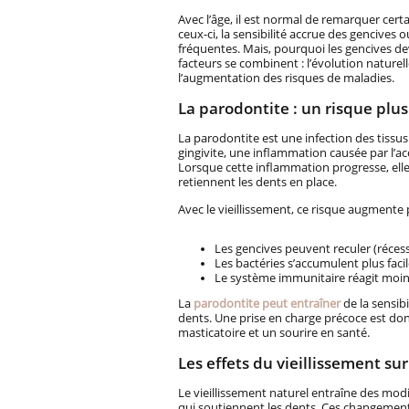
Avec l’âge, il est normal de remarquer ce
ceux-ci, la sensibilité accrue des gencives
fréquentes. Mais, pourquoi les gencives dev
facteurs se combinent : l’évolution naturel
l’augmentation des risques de maladies.
La parodontite : un risque plu
La parodontite est une infection des tissu
gingivite, une inflammation causée par l’a
Lorsque cette inflammation progresse, elle 
retiennent les dents en place.
Avec le vieillissement, ce risque augmente 
Les gencives peuvent reculer (récess
Les bactéries s’accumulent plus facil
Le système immunitaire réagit moin
La
parodontite peut entraîner
de la sensib
dents. Une prise en charge précoce est do
masticatoire et un sourire en santé.
Les effets du vieillissement sur
Le vieillissement naturel entraîne des modi
qui soutiennent les dents. Ces changements