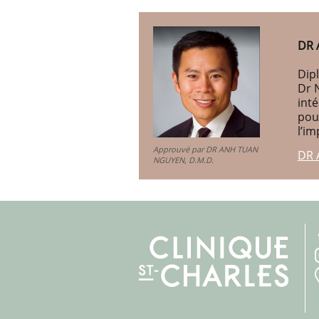
DR 
Dipl
Dr 
int
pou
l’im
Approuvé par DR ANH TUAN
DR 
NGUYEN, D.M.D.