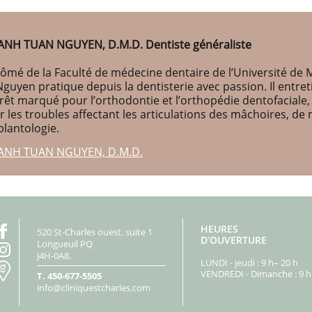
ANH TUAN NGUYEN, D.M.D. Dentiste généraliste
ômé de la Faculté de médecine dentaire de l’Université de M
Nguyen pratique depuis la dentisterie avec passion. Il entr
érêt marqué pour l’orthodontie et l’orthopédie dentofaciale
r les troubles affectant les articulations des mâchoires, d
plantologie.
ANH TUAN NGUYEN, D.M.D.
HEURES
520 St-Charles ouest, suite 1
D’OUVERTURE
Longueuil PQ
J4H-0A8.
LUNDI - jeudi : 9 h– 20 h
VENDREDI - Dimanche : 9 h 
T.
450-677-5505
info@cliniquestcharles.com