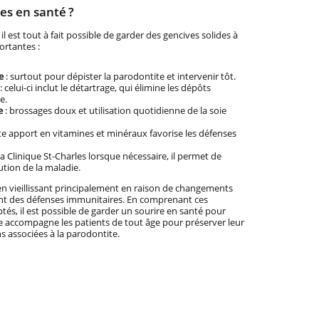
s en santé ?
 est tout à fait possible de garder des gencives solides à
ortantes :
e
: surtout pour dépister la parodontite et intervenir tôt.
: celui-ci inclut le détartrage, qui élimine les dépôts
e.
e
: brossages doux et utilisation quotidienne de la soie
ste apport en vitamines et minéraux favorise les défenses
 la Clinique St-Charles lorsque nécessaire, il permet de
lution de la maladie.
en vieillissant principalement en raison de changements
ment des défenses immunitaires. En comprenant ces
s, il est possible de garder un sourire en santé pour
ipe accompagne les patients de tout âge pour préserver leur
ns associées à la parodontite.