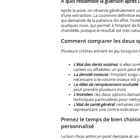
À quoi ressemble la guérison après u
Après la pose, on observe généralement un
d’une extraction. La couronne définitive es
qui demande de la patience. En effet, l’os
quelques mois, qui permet à l’implant de fu
chandelle, puisque le résultat est très natur
Comment comparer les deux op
Plusieurs critères entrent en jeu lorsqu’on
L’état des dents voisines
: si elles so
cariées ou affaiblies, un pont peut ê
La densité osseuse :
l’implant exige 
nécessaire si le volume osseux est ju
Le délai de remplacement souhaité
:
peut prendre plusieurs mois.
L’entretien :
les deux options demand
techniques particulières pour nettoye
L’état de santé général
: certaines co
représentant une contre-indication 
Prenez le temps de bien chois
personnalisé
Le bon choix entre un pont dentaire et un