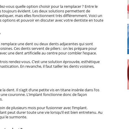
-vous quelle option choisir pour la remplacer ? Entre le
pas toujours évident. Les deux solutions permettent de
stiquer, mais elles fonctionnent très différemment. Voici un
options et pouvoir en discuter avec votre dentiste en toute
?
i remplace une dent ou deux dents adjacentes qui sont
sines. Ces dents servent de piliers : on les prépare pour
avec une dent artificielle au centre pour combler l’espace.
rois rendez-vous. C’est une solution éprouvée, esthétique
stication. En revanche, il faut tailler les dents voisines,
 la dent. Il s’agit d’une petite vis en titane insérée dans l’os
te une couronne. L’implant fonctionne donc de façon
s.
soin de plusieurs mois pour fusionner avec l’implant.
mplant peut durer toute une vie lorsqu’il est bien entretenu. Au
qui le surmonte.