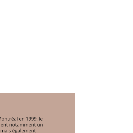
ontréal en 1999, le
etient notamment un
, mais également