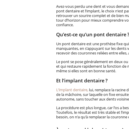
Avez-vous perdu une dent et vous demandez
pont dentaire et l’implant, le choix n’est 
retrouver un sourire complet et de bien ma
tour d’horizon pour mieux comprendre vos 
confiance.
Qu’est-ce qu’un pont dentaire 
Un pont dentaire est une prothèse fixe qu
manquantes, en s’appuyant sur les dents voi
recevoir des couronnes reliées entre elles, 
Le pont se pose généralement en deux ou t
et qui restaure rapidement la fonction de ma
même si elles sont en bonne santé.
Et l’implant dentaire ?
L’implant dentaire,
lui, remplace la racine de
de la mâchoire, sur laquelle on fixe ensui
autonome, sans toucher aux dents voisine
La procédure est plus longue, car l’os a be
Toutefois, le résultat est très stable et l’i
besoin, on n’a qu’à remplacer la couronne 