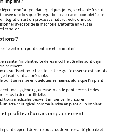
n implant ?
 léger inconfort pendant quelques jours, semblable à celui
t posée une fois que l’intégration osseuse est complétée, ce
téointégration est un processus naturel, échelonné sur
sionner avec l’os de la mâchoire. L’attente en vaut la
el et solide.
tions ?
 hésite entre un pont dentaire et un implant :
nt en santé, l’implant évite de les modifier. Si elles sont déjà
tre pertinent.
un os suffisant pour bien tenir. Une greffe osseuse est parfois
gé insuffisant au préalable.
 le pont se réalise en quelques semaines, alors que l’implant
ent une hygiène rigoureuse, mais le pont nécessite des
r sous la dent artificielle.
nditions médicales peuvent influencer le choix en
à un acte chirurgical, comme la mise en place d’un implant.
ir et profitez d’un accompagnement
 implant dépend de votre bouche, de votre santé globale et