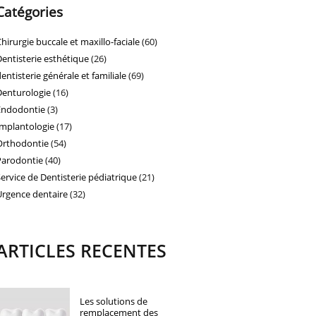
Catégories
Chirurgie buccale et maxillo-faciale
(60)
Dentisterie esthétique
(26)
dentisterie générale et familiale
(69)
Denturologie
(16)
Endodontie
(3)
Implantologie
(17)
Orthodontie
(54)
Parodontie
(40)
Service de Dentisterie pédiatrique
(21)
Urgence dentaire
(32)
ARTICLES RECENTES
Les solutions de
remplacement des