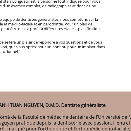
tiste à Longueuil est la personne tout indiquée pour vous
’aide d’un examen complet, de radiographies et donc d’une
re équipe de dentistes généralistes, nous comptons sur la
le et maxillo-faciale et en parodontie. Pour un plan de
peut être mise à profit à différentes étapes : planification,
se fera un plaisir de répondre à vos questions et de vous
 vrai, que vous optiez pour un pont ou pour un implant dans
onctionnel !
ANH TUAN NGUYEN, D.M.D. Dentiste généraliste
ômé de la Faculté de médecine dentaire de l’Université de M
Nguyen pratique depuis la dentisterie avec passion. Il entr
érêt marqué pour l’orthodontie et l’orthopédie dentofaciale