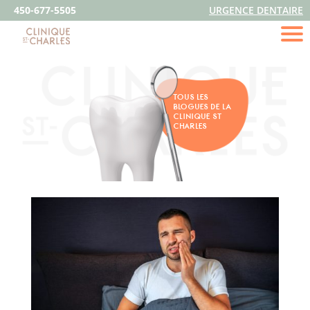
450-677-5505
URGENCE DENTAIRE
TOUS LES
BLOGUES DE LA
CLINIQUE ST
CHARLES