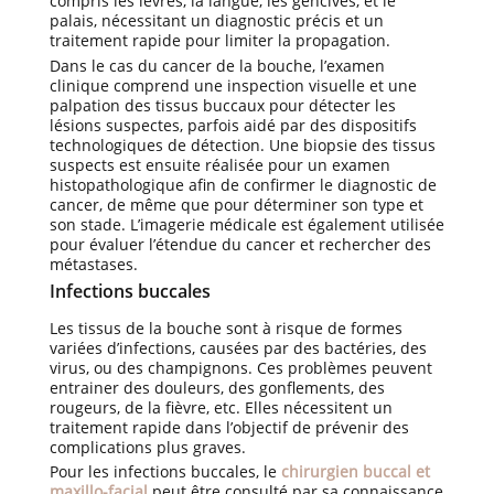
compris les lèvres, la langue, les gencives, et le
palais, nécessitant un diagnostic précis et un
traitement rapide pour limiter la propagation.
Dans le cas du cancer de la bouche, l’examen
clinique comprend une inspection visuelle et une
palpation des tissus buccaux pour détecter les
lésions suspectes, parfois aidé par des dispositifs
technologiques de détection. Une biopsie des tissus
suspects est ensuite réalisée pour un examen
histopathologique afin de confirmer le diagnostic de
cancer, de même que pour déterminer son type et
son stade. L’imagerie médicale est également utilisée
pour évaluer l’étendue du cancer et rechercher des
métastases.
Infections buccales
Les tissus de la bouche sont à risque de formes
variées d’infections, causées par des bactéries, des
virus, ou des champignons. Ces problèmes peuvent
entrainer des douleurs, des gonflements, des
rougeurs, de la fièvre, etc. Elles nécessitent un
traitement rapide dans l’objectif de prévenir des
complications plus graves.
Pour les infections buccales, le
chirurgien buccal et
maxillo-facial
peut être consulté par sa connaissance