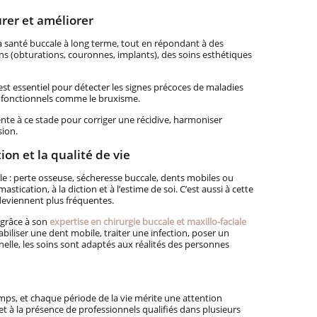
urer et améliorer
 la santé buccale à long terme, tout en répondant à des
s (obturations, couronnes, implants), des soins esthétiques
est essentiel pour détecter les signes précoces de maladies
s fonctionnels comme le bruxisme.
te à ce stade pour corriger une récidive, harmoniser
sion.
tion et la qualité de vie
le : perte osseuse, sécheresse buccale, dents mobiles ou
tication, à la diction et à l’estime de soi. C’est aussi à cette
deviennent plus fréquentes.
 grâce à son
expertise en chirurgie buccale et maxillo-faciale
abiliser une dent mobile, traiter une infection, poser un
elle, les soins sont adaptés aux réalités des personnes
ps, et chaque période de la vie mérite une attention
et à la présence de professionnels qualifiés dans plusieurs