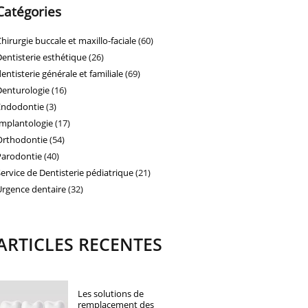
Catégories
Chirurgie buccale et maxillo-faciale
(60)
Dentisterie esthétique
(26)
dentisterie générale et familiale
(69)
Denturologie
(16)
Endodontie
(3)
Implantologie
(17)
Orthodontie
(54)
Parodontie
(40)
Service de Dentisterie pédiatrique
(21)
Urgence dentaire
(32)
ARTICLES RECENTES
Les solutions de
remplacement des