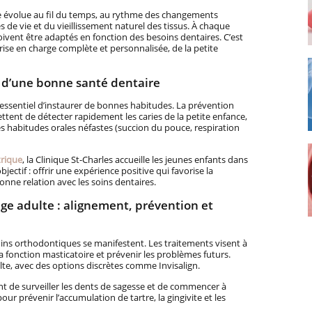
lle évolue au fil du temps, au rythme des changements
de vie et du vieillissement naturel des tissus. À chaque
doivent être adaptés en fonction des besoins dentaires. C’est
rise en charge complète et personnalisée, de la petite
ns d’une bonne santé dentaire
t essentiel d’instaurer de bonnes habitudes. La prévention
ttent de détecter rapidement les caries de la petite enfance,
les habitudes orales néfastes (succion du pouce, respiration
trique
, la Clinique St-Charles accueille les jeunes enfants dans
ectif : offrir une expérience positive qui favorise la
nne relation avec les soins dentaires.
âge adulte : alignement, prévention et
ins orthodontiques se manifestent. Les traitements visent à
la fonction masticatoire et prévenir les problèmes futurs.
ulte, avec des options discrètes comme Invisalign.
ant de surveiller les dents de sagesse et de commencer à
ur prévenir l’accumulation de tartre, la gingivite et les