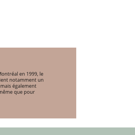
ontréal en 1999, le
etient notamment un
, mais également
e même que pour