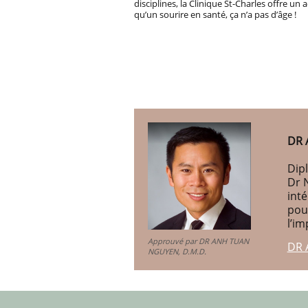
disciplines, la Clinique St-Charles offre 
qu’un sourire en santé, ça n’a pas d’âge !
DR 
Dipl
Dr 
int
pou
l’im
Approuvé par DR ANH TUAN
DR 
NGUYEN, D.M.D.