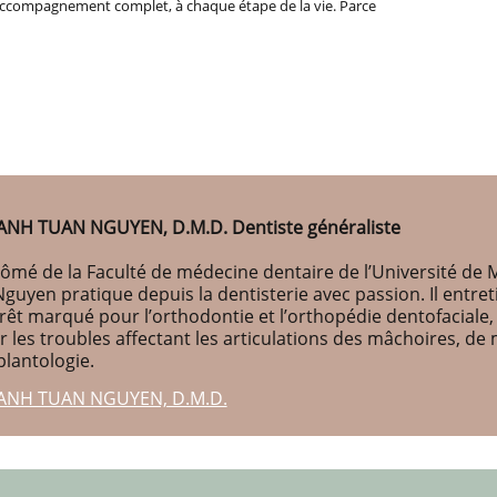
un accompagnement complet, à chaque étape de la vie. Parce
ANH TUAN NGUYEN, D.M.D. Dentiste généraliste
ômé de la Faculté de médecine dentaire de l’Université de M
Nguyen pratique depuis la dentisterie avec passion. Il entr
érêt marqué pour l’orthodontie et l’orthopédie dentofaciale
r les troubles affectant les articulations des mâchoires, d
plantologie.
ANH TUAN NGUYEN, D.M.D.