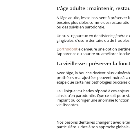
L’âge adulte : maintenir, resta
À l’âge adulte, les soins visent à préserver
besoins plus ciblés comme des restauration
ou des suivis en parodontie.
Un suivi rigoureux en dentisterie générale 
gingivales, d’usure dentaire ou de trouble
L’
orthodonti
e demeure une option pertinen
l’apparence du sourire ou améliorer l’occlu
La vieillesse : préserver la fonc
Avec l’âge, la bouche devient plus vulnérab
prothèses mal ajustées peuvent nuire à la mas
étape que certaines pathologies buccales 
La Clinique St-Charles répond à ces enjeux
ainsi qu’en parodontie. Que ce soit pour st
implant ou corriger une anomalie fonctionn
vieillissantes.
Nos besoins dentaires changent avec le tem
particulière. Grâce à son approche globale 