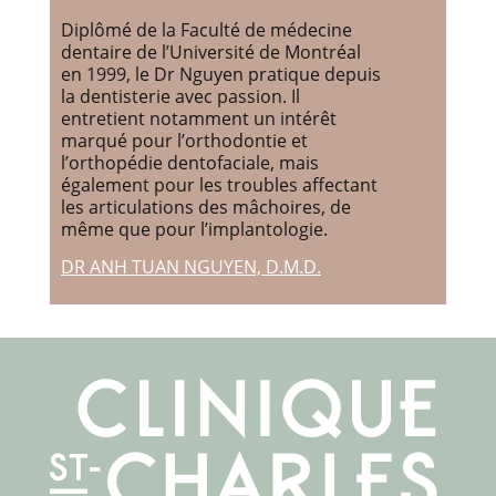
Diplômé de la Faculté de médecine
dentaire de l’Université de Montréal
en 1999, le Dr Nguyen pratique depuis
la dentisterie avec passion. Il
entretient notamment un intérêt
marqué pour l’orthodontie et
l’orthopédie dentofaciale, mais
également pour les troubles affectant
les articulations des mâchoires, de
même que pour l’implantologie.
DR ANH TUAN NGUYEN, D.M.D.