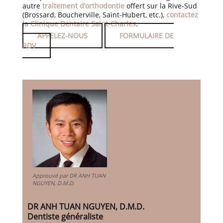
autre
traitement d’orthodontie
offert sur la Rive-Sud
(Brossard, Boucherville, Saint-Hubert, etc.),
contactez
la Clinique Dentaire Saint-Charles
.
APPELEZ-NOUS
FORMULAIRE DE
RDV
Approuvé par DR ANH TUAN
NGUYEN, D.M.D.
DR ANH TUAN NGUYEN, D.M.D.
Dentiste généraliste