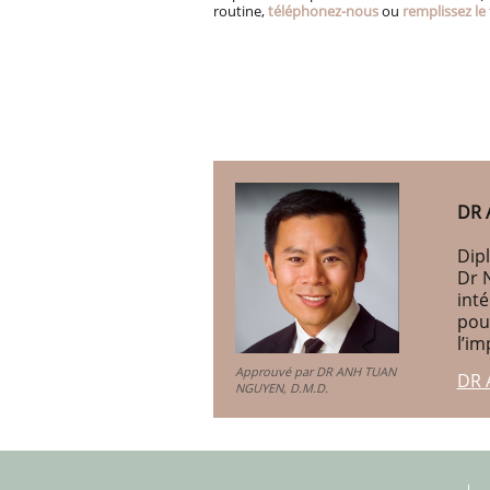
routine,
téléphonez-nous
ou
remplissez le 
DR 
Dipl
Dr 
int
pou
l’im
Approuvé par DR ANH TUAN
DR 
NGUYEN, D.M.D.