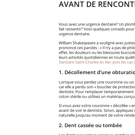
AVANT DE RENCONTR
Vous avez une urgence dentaire? Un plomba
fait ressentir? Voici quelques conseils pour
urgence dentaire.
William Shakespeare a souligné avec justess
prononcé ces paroles : « Il n’y a pas de ph
effet, les douleurs ou les blessures bucco
leurs activités quotidiennes en toute quiét
Dentaire Saint-Charles en lien avec les
cas 
1. Décollement d’une obturati
Lorsque vous perdez une couronne ou un pl
car elle a perdu son « bouclier de protecti
dentiste. Pour remplacer temporairement 
coton stérile ou utilisez un matériau conçu 
Si vous avez votre couronne « décollée » en
avant de voir le dentiste. Sinon, applique
naturelle jusqu’au moment de votre rende
2. Dent cassée ou tombée