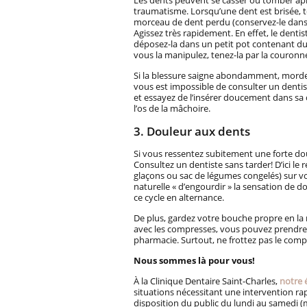
Les dents peuvent se casser ou tomber apr
traumatisme. Lorsqu’une dent est brisée, 
morceau de dent perdu (conservez-le dans 
Agissez très rapidement. En effet, le denti
déposez-la dans un petit pot contenant du 
vous la manipulez, tenez-la par la couronne
Si la blessure saigne abondamment, mordez
vous est impossible de consulter un dentiste
et essayez de l’insérer doucement dans sa c
l’os de la mâchoire.
3. Douleur aux dents
Si vous ressentez subitement une forte dou
Consultez un dentiste sans tarder! D’ici le
glaçons ou sac de légumes congelés) sur vo
naturelle « d’engourdir » la sensation de
ce cycle en alternance.
De plus, gardez votre bouche propre en la 
avec les compresses, vous pouvez prendre 
pharmacie. Surtout, ne frottez pas le compri
Nous sommes là pour vous!
À la Clinique Dentaire Saint-Charles,
notre 
situations nécessitant une intervention rap
disposition du public du lundi au samedi (