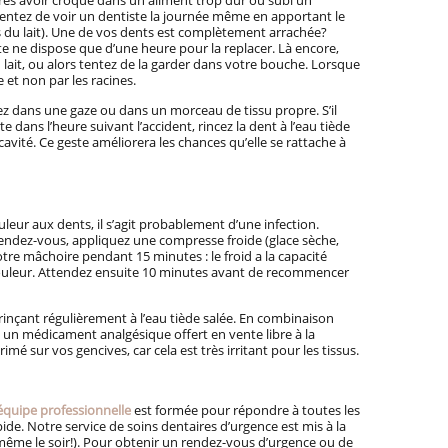
ès avoir croqué dans un aliment trop dur ou subi un
tentez de voir un dentiste la journée même en apportant le
du lait). Une de vos dents est complètement arrachée?
ste ne dispose que d’une heure pour la replacer. Là encore,
lait, ou alors tentez de la garder dans votre bouche. Lorsque
 et non par les racines.
 dans une gaze ou dans un morceau de tissu propre. S’il
 dans l’heure suivant l’accident, rincez la dent à l’eau tiède
avité. Ce geste améliorera les chances qu’elle se rattache à
leur aux dents, il s’agit probablement d’une infection.
 rendez-vous, appliquez une compresse froide (glace sèche,
tre mâchoire pendant 15 minutes : le froid a la capacité
 douleur. Attendez ensuite 10 minutes avant de recommencer
rinçant régulièrement à l’eau tiède salée. En combinaison
un médicament analgésique offert en vente libre à la
mé sur vos gencives, car cela est très irritant pour les tissus.
équipe professionnelle
est formée pour répondre à toutes les
ide. Notre service de soins dentaires d’urgence est mis à la
même le soir!). Pour obtenir un rendez-vous d’urgence ou de