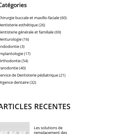
Catégories
Chirurgie buccale et maxillo-faciale
(60)
Dentisterie esthétique
(26)
dentisterie générale et familiale
(69)
Denturologie
(16)
Endodontie
(3)
Implantologie
(17)
Orthodontie
(54)
Parodontie
(40)
Service de Dentisterie pédiatrique
(21)
Urgence dentaire
(32)
ARTICLES RECENTES
Les solutions de
remplacement des