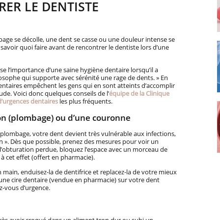
ER LE DENTISTE
ge se décolle, une dent se casse ou une douleur intense se
 savoir quoi faire avant de rencontrer le dentiste lors d’une
e l’importance d’une saine hygiène dentaire lorsqu’il a
ilosophe qui supporte avec sérénité une rage de dents. » En
dentaires empêchent les gens qui en sont atteints d’accomplir
ude. Voici donc quelques conseils de l’
équipe de la Clinique
d’urgences dentaires
les plus fréquents.
on (plombage) ou d’une couronne
ombage, votre dent devient très vulnérable aux infections,
on ». Dès que possible, prenez des mesures pour voir un
l’obturation perdue, bloquez l’espace avec un morceau de
à cet effet (offert en pharmacie).
 main, enduisez-la de dentifrice et replacez-la de votre mieux
z une cire dentaire (vendue en pharmacie) sur votre dent
z-vous d’urgence.