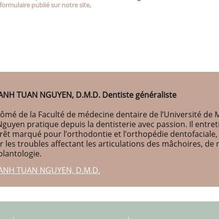
formulaire publié sur notre site
.
ANH TUAN NGUYEN, D.M.D. Dentiste généraliste
ômé de la Faculté de médecine dentaire de l’Université de M
Nguyen pratique depuis la dentisterie avec passion. Il entr
érêt marqué pour l’orthodontie et l’orthopédie dentofaciale
r les troubles affectant les articulations des mâchoires, d
plantologie.
ANH TUAN NGUYEN, D.M.D.