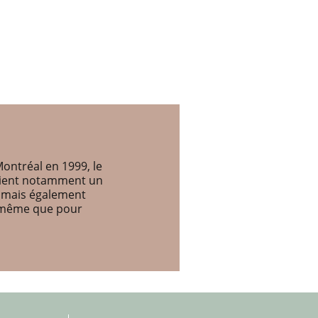
ontréal en 1999, le
etient notamment un
, mais également
e même que pour