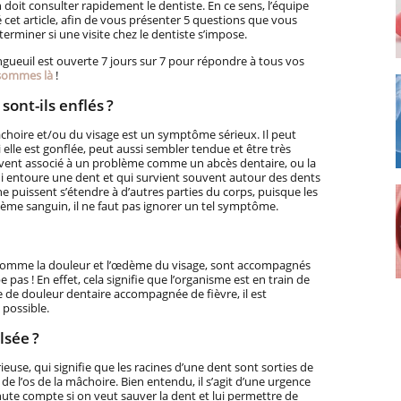
 doit consulter rapidement le dentiste. En ce sens, l’équipe
é cet article, afin de vous présenter 5 questions que vous
rminer si une visite chez le dentiste s’impose.
gueuil est ouverte 7 jours sur 7 pour répondre à tous vos
 sommes là
!
ont-ils enflés ?
hoire et/ou du visage est un symptôme sérieux. Il peut
 elle est gonflée, peut aussi sembler tendue et être très
ent associé à un problème comme un abcès dentaire, ou la
qui entoure une dent et qui survient souvent autour des dents
ne puissent s’étendre à d’autres parties du corps, puisque les
tème sanguin, il ne faut pas ignorer un tel symptôme.
comme la douleur et l’œdème du visage, sont accompagnés
e pas ! En effet, cela signifie que l’organisme est en train de
e de douleur dentaire accompagnée de fièvre, il est
 possible.
lsée ?
euse, qui signifie que les racines d’une dent sont sorties de
de l’os de la mâchoire. Bien entendu, il s’agit d’une urgence
ute compte si on veut sauver la dent et lui permettre de