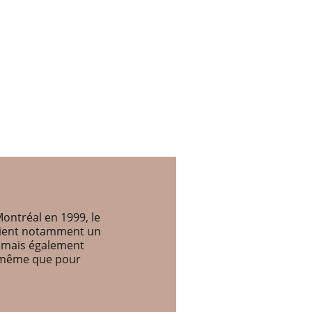
ontréal en 1999, le
etient notamment un
, mais également
e même que pour