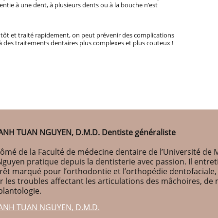
entie à une dent, à plusieurs dents ou à la bouche n’est
tôt et traité rapidement, on peut prévenir des complications
 à des traitements dentaires plus complexes et plus couteux !
ANH TUAN NGUYEN, D.M.D. Dentiste généraliste
ômé de la Faculté de médecine dentaire de l’Université de M
Nguyen pratique depuis la dentisterie avec passion. Il entr
érêt marqué pour l’orthodontie et l’orthopédie dentofaciale
r les troubles affectant les articulations des mâchoires, d
plantologie.
ANH TUAN NGUYEN, D.M.D.