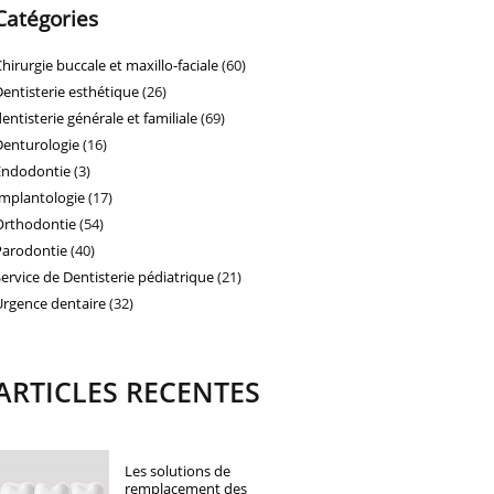
Catégories
Chirurgie buccale et maxillo-faciale
(60)
Dentisterie esthétique
(26)
dentisterie générale et familiale
(69)
Denturologie
(16)
Endodontie
(3)
Implantologie
(17)
Orthodontie
(54)
Parodontie
(40)
Service de Dentisterie pédiatrique
(21)
Urgence dentaire
(32)
ARTICLES RECENTES
Les solutions de
remplacement des