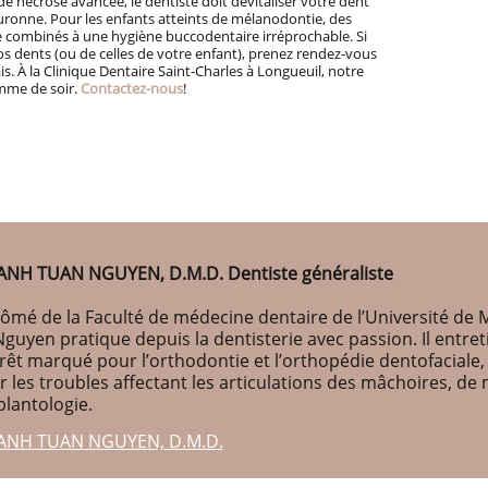
 de nécrose avancée, le dentiste doit dévitaliser votre dent
couronne. Pour les enfants atteints de mélanodontie, des
e combinés à une hygiène buccodentaire irréprochable. Si
s dents (ou de celles de votre enfant), prenez rendez-vous
is. À la Clinique Dentaire Saint-Charles à Longueuil, notre
omme de soir.
Contactez-nous
!
ANH TUAN NGUYEN, D.M.D. Dentiste généraliste
ômé de la Faculté de médecine dentaire de l’Université de M
Nguyen pratique depuis la dentisterie avec passion. Il entr
érêt marqué pour l’orthodontie et l’orthopédie dentofaciale
r les troubles affectant les articulations des mâchoires, d
plantologie.
ANH TUAN NGUYEN, D.M.D.