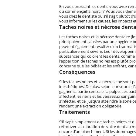
En vous brossant les dents, vous avez rema
ou commençait à noircir? Vous vous deman
vous chez le dentiste ou s’il s’agit plutôt 
vous informer sur les causes, les impacts e
Taches noires et nécrose denta
Les taches noires et la nécrose dentaire (l
principalement causées par une hygiène buc
peuvent également résulter d’un traumati
particulièrement sévère. Leur développem
substances qui colorent les dents, comme le 
l’apparition de taches noires est plutôt p
concerne que les bébés et les enfants, car 
Conséquences
Si les taches noires et la nécrose ne sont
inesthétiques. De plus, selon leur source, l
gagner sa partie centrale, la pulpe. Les ba
affectent les nerfs et les vaisseaux sanguin
s’infecter, et ce, jusqu’à atteindre la zone
rendant une extraction obligatoire.
Traitements
S’il s’agit simplement de taches noires et 
retrouver la coloration de votre dent au m
encore d’un blanchiment. Si les dommages s