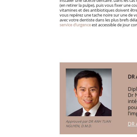
installer une facette dentaire. Dans les cas
(en retirer la pulpe), puis vous fixer une 
vitamines et des antibiotiques doivent êtr
vous repérez une tache noire sur une de vo
avec votre dentiste dans les plus brefs déla
service d’urgence
est accessible de jour c
DR 
Dipl
Dr 
int
pou
l’im
Approuvé par DR ANH TUAN
DR 
NGUYEN, D.M.D.