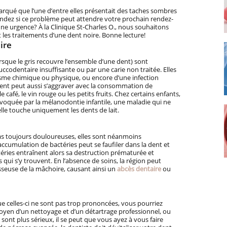
rqué que l’une d’entre elles présentait des taches sombres
dez si ce problème peut attendre votre prochain rendez-
d’une urgence? À la Clinique St-Charles O., nous souhaitons
t les traitements d’une dent noire. Bonne lecture!
ire
orsque le gris recouvre l’ensemble d’une dent) sont
codentaire insuffisante ou par une carie non traitée. Elles
sme chimique ou physique, ou encore d’une infection
ent peut aussi s’aggraver avec la consommation de
café, le vin rouge ou les petits fruits. Chez certains enfants,
rovoquée par la mélanodontie infantile, une maladie qui ne
elle touche uniquement les dents de lait.
 pas toujours douloureuses, elles sont néanmoins
’accumulation de bactéries peut se faufiler dans la dent et
ctéries entraînent alors sa destruction prématurée et
s qui s’y trouvent. En l’absence de soins, la région peut
 osseuse de la mâchoire, causant ainsi un
abcès dentaire
ou
que celles-ci ne sont pas trop prononcées, vous pourriez
oyen d’un nettoyage et d’un détartrage professionnel, ou
ont plus sérieux, il se peut que vous ayez à vous faire