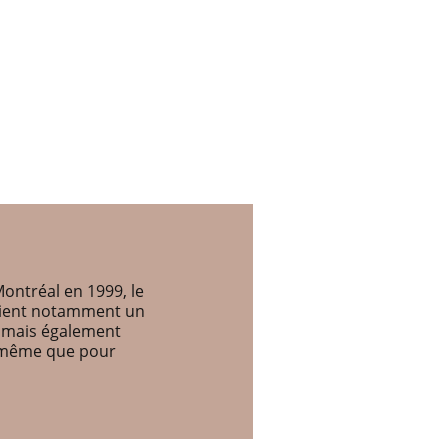
ontréal en 1999, le
etient notamment un
, mais également
e même que pour