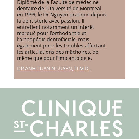
Diplômé de la Faculté de médecine
dentaire de l’Université de Montréal
en 1999, le Dr Nguyen pratique depuis
la dentisterie avec passion. Il
entretient notamment un intérêt
marqué pour l’orthodontie et
l’orthopédie dentofaciale, mais
également pour les troubles affectant
les articulations des mâchoires, de
même que pour l’implantologie.
DR ANH TUAN NGUYEN, D.M.D.