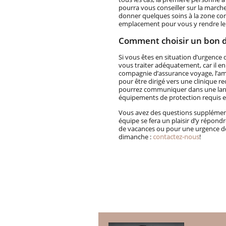
pourra vous conseiller sur la marche 
donner quelques soins à la zone co
emplacement pour vous y rendre le 
Comment choisir un bon d
Si vous êtes en situation d’urgence 
vous traiter adéquatement, car il en
compagnie d’assurance voyage, l’am
pour être dirigé vers une clinique r
pourrez communiquer dans une langu
équipements de protection requis et o
Vous avez des questions supplémentai
équipe se fera un plaisir d’y répon
de vacances ou pour une urgence den
dimanche :
contactez-nous
!