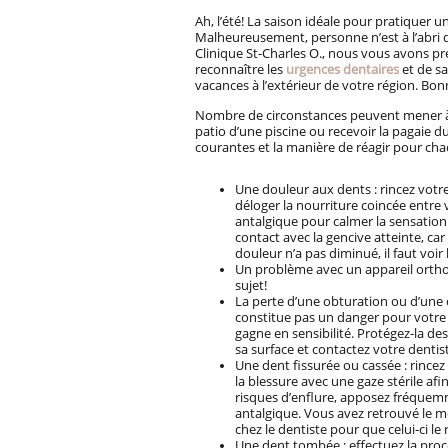
Ah, l’été! La saison idéale pour pratiquer un
Malheureusement, personne n’est à l’abri 
Clinique St-Charles O., nous vous avons pr
reconnaître les
urgences dentaires
et de sa
vacances à l’extérieur de votre région. Bon
Nombre de circonstances peuvent mener à 
patio d’une piscine ou recevoir la pagaie du
courantes et la manière de réagir pour chac
Une douleur aux dents : rincez votre
déloger la nourriture coincée entre v
antalgique pour calmer la sensation 
contact avec la gencive atteinte, car
douleur n’a pas diminué, il faut voir 
Un problème avec un appareil orth
sujet!
La perte d’une obturation ou d’une
constitue pas un danger pour votre c
gagne en sensibilité. Protégez-la d
sa surface et contactez votre dentis
Une dent fissurée ou cassée : rincez
la blessure avec une gaze stérile afi
risques d’enflure, apposez fréquemm
antalgique. Vous avez retrouvé le m
chez le dentiste pour que celui-ci le
Une dent tombée : effectuez la pro