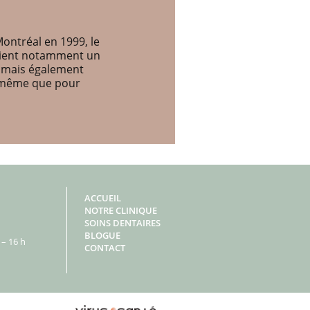
ontréal en 1999, le
etient notamment un
, mais également
e même que pour
ACCUEIL
NOTRE CLINIQUE
SOINS DENTAIRES
BLOGUE
– 16 h
CONTACT