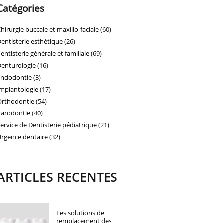
Catégories
Chirurgie buccale et maxillo-faciale
(60)
Dentisterie esthétique
(26)
dentisterie générale et familiale
(69)
Denturologie
(16)
Endodontie
(3)
Implantologie
(17)
Orthodontie
(54)
Parodontie
(40)
Service de Dentisterie pédiatrique
(21)
Urgence dentaire
(32)
ARTICLES RECENTES
Les solutions de
remplacement des