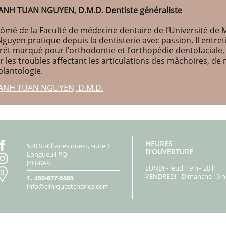
ANH TUAN NGUYEN, D.M.D. Dentiste généraliste
ômé de la Faculté de médecine dentaire de l’Université de M
Nguyen pratique depuis la dentisterie avec passion. Il entr
érêt marqué pour l’orthodontie et l’orthopédie dentofaciale
r les troubles affectant les articulations des mâchoires, d
plantologie.
ANH TUAN NGUYEN, D.M.D.
HEURES
520 St-Charles ouest, suite 1
D’OUVERTURE
Longueuil PQ
J4H-0A8.
LUNDI - jeudi : 9 h– 20 h
VENDREDI - Dimanche : 9 h 
T.
450-677-5505
info@cliniquestcharles.com