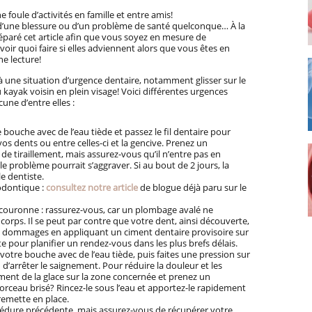
e foule d’activités en famille et entre amis!
d’une blessure ou d’un problème de santé quelconque… À la
éparé cet article afin que vous soyez en mesure de
voir quoi faire si elles adviennent alors que vous êtes en
ne lecture!
une situation d’urgence dentaire, notamment glisser sur le
 kayak voisin en plein visage! Voici différentes urgences
une d’entre elles :
 bouche avec de l’eau tiède et passez le fil dentaire pour
os dents ou entre celles-ci et la gencive. Prenez un
de tiraillement, mais assurez-vous qu’il n’entre pas en
 le problème pourrait s’aggraver. Si au bout de 2 jours, la
le dentiste.
odontique :
consultez notre article
de blogue déjà paru sur le
 couronne : rassurez-vous, car un plombage avalé ne
orps. Il se peut par contre que votre dent, ainsi découverte,
es dommages en appliquant un ciment dentaire provisoire sur
te pour planifier un rendez-vous dans les plus brefs délais.
 votre bouche avec de l’eau tiède, puis faites une pression sur
n d’arrêter le saignement. Pour réduire la douleur et les
ent de la glace sur la zone concernée et prenez un
orceau brisé? Rincez-le sous l’eau et apportez-le rapidement
 remette en place.
cédure précédente, mais assurez-vous de récupérer votre