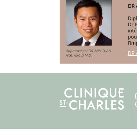
DR 
Dipl
Dr 
int
pou
l’im
Approuvé par DR ANH TUAN
DR 
NGUYEN, D.M.D.