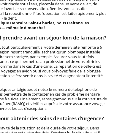
voir rincée sous l’eau, placez-la dans un verre de lait, de
 de favoriser sa conservation. Rendez-vous ensuite
il la repositionne. Plus l’opération est faite rapidement, plus
» la dent.
nique Dentaire Saint-Charles, nous traitons les
rs — même le dimanche!
l prendre avant un séjour loin de la maison?
 tout particulièrement si votre dernière visite remonte à 6
égion l’esprit tranquille, sachant qu’un plombage instable
aire sera corrigée, par exemple. Assurez-vous toutefois
nce, ce qui permettra au professionnel de vous offrir les
omme dans le cas d’une carie. La réparation de celle-ci est
 voyagez en avion ou si vous prévoyez faire de la plongée
ssion se fera sentir dans la cavité et augmentera l’intensité
uelques antalgiques et notez le numéro de téléphone de
us permettra de le contacter en cas de problème dentaire
che à suivre. Finalement, renseignez-vous sur la couverture de
Québec (RAMQ) et vérifiez auprès de votre assurance voyage
vre et les cas d’exceptions.
pour obtenir des soins dentaires d’urgence?
avité de la situation et de la durée de votre séjour. Dans
ontacter est votre dentiste. Décrivez-lui la situation, et il