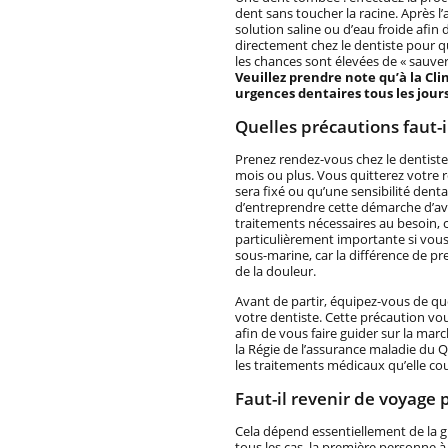
dent sans toucher la racine. Après l’a
solution saline ou d’eau froide afin
directement chez le dentiste pour qu’
les chances sont élevées de « sauver 
Veuillez prendre note qu’à la Cli
urgences dentaires tous les jou
Quelles précautions faut-i
Prenez rendez-vous chez le dentiste,
mois ou plus. Vous quitterez votre r
sera fixé ou qu’une sensibilité dent
d’entreprendre cette démarche d’ava
traitements nécessaires au besoin, c
particulièrement importante si vous
sous-marine, car la différence de pre
de la douleur.
Avant de partir, équipez-vous de q
votre dentiste. Cette précaution vo
afin de vous faire guider sur la mar
la Régie de l’assurance maladie du 
les traitements médicaux qu’elle cou
Faut-il revenir de voyage 
Cela dépend essentiellement de la gr
tous les cas, la première personne à c