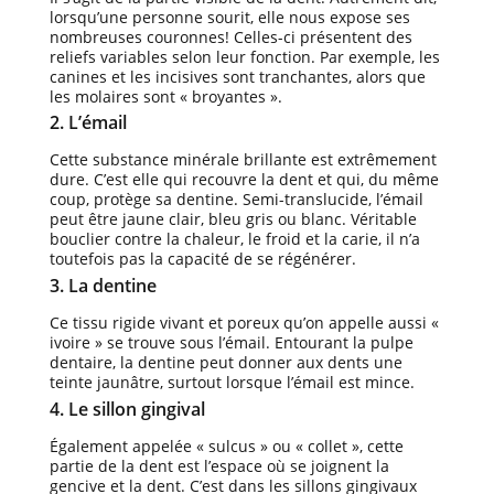
lorsqu’une personne sourit, elle nous expose ses
nombreuses couronnes! Celles-ci présentent des
reliefs variables selon leur fonction. Par exemple, les
canines et les incisives sont tranchantes, alors que
les molaires sont « broyantes ».
2. L’émail
Cette substance minérale brillante est extrêmement
dure. C’est elle qui recouvre la dent et qui, du même
coup, protège sa dentine. Semi-translucide, l’émail
peut être jaune clair, bleu gris ou blanc. Véritable
bouclier contre la chaleur, le froid et la carie, il n’a
toutefois pas la capacité de se régénérer.
3. La dentine
Ce tissu rigide vivant et poreux qu’on appelle aussi «
ivoire » se trouve sous l’émail. Entourant la pulpe
dentaire, la dentine peut donner aux dents une
teinte jaunâtre, surtout lorsque l’émail est mince.
4. Le sillon gingival
Également appelée « sulcus » ou « collet », cette
partie de la dent est l’espace où se joignent la
gencive et la dent. C’est dans les sillons gingivaux