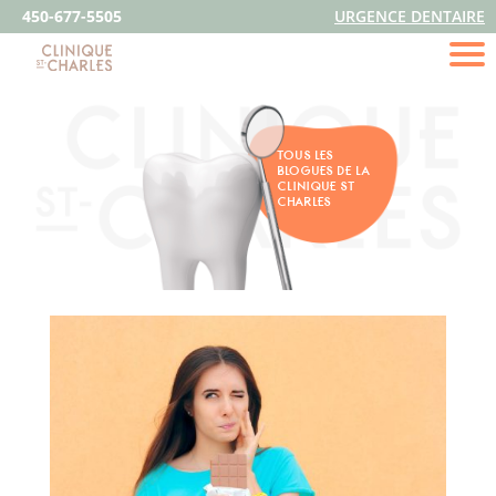
450-677-5505
URGENCE DENTAIRE
TOUS LES
BLOGUES DE LA
CLINIQUE ST
CHARLES