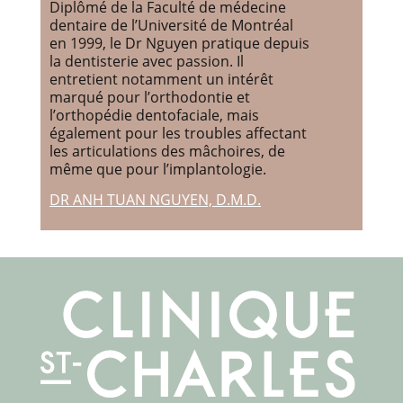
Diplômé de la Faculté de médecine
dentaire de l’Université de Montréal
en 1999, le Dr Nguyen pratique depuis
la dentisterie avec passion. Il
entretient notamment un intérêt
marqué pour l’orthodontie et
l’orthopédie dentofaciale, mais
également pour les troubles affectant
les articulations des mâchoires, de
même que pour l’implantologie.
DR ANH TUAN NGUYEN, D.M.D.