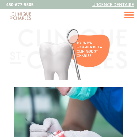
450-677-5505
URGENCE DENTAIRE
TOUS LES
BLOGUES DE LA
CLINIQUE ST
CHARLES