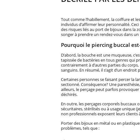
Tout comme l’habillement, la coiffure et le
individus d’affirmer leur personnalité. Ceci 
des risques liés au port de bijoux dans la 
songer à prendre un rendez-vous dans un sa
Pourquoi le piercing buccal est-
D’abord, la bouche est une muqueuse, c’es
tapissée de bactéries en tous genres qui pr
contrairement à d’autres parties du corps,
sanguins. En résumé, il s’agit d’un endroit 
Certaines personnes se faisant percer la l
sectionné. Conséquence? Une paresthésie, s
ailleurs, le perçage peut parfois provoque
déchirés.
En outre, les perçages corporels buccaux o
sécuritaires, stérilisés ou à usage unique (j
non professionnels exposent leurs clients à 
Porter des bijoux en métal ou en plastiqu
problèmes, tels que :