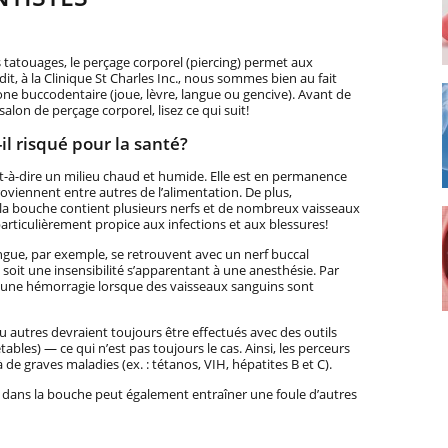
s tatouages, le perçage corporel (piercing) permet aux
dit, à la Clinique St Charles Inc., nous sommes bien au fait
zone buccodentaire (joue, lèvre, langue ou gencive). Avant de
lon de perçage corporel, lisez ce qui suit!
il risqué pour la santé?
t-à-dire un milieu chaud et humide. Elle est en permanence
oviennent entre autres de l’alimentation. De plus,
 la bouche contient plusieurs nerfs et de nombreux vaisseaux
particulièrement propice aux infections et aux blessures!
angue, par exemple, se retrouvent avec un nerf buccal
oit une insensibilité s’apparentant à une anesthésie. Par
r une hémorragie lorsque des vaisseaux sanguins sont
u autres devraient toujours être effectués avec des outils
etables) — ce qui n’est pas toujours le cas. Ainsi, les perceurs
de graves maladies (ex. : tétanos, VIH, hépatites B et C).
e dans la bouche peut également entraîner une foule d’autres