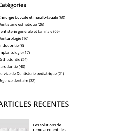
Catégories
Chirurgie buccale et maxillo-faciale
(60)
Dentisterie esthétique
(26)
dentisterie générale et familiale
(69)
Denturologie
(16)
Endodontie
(3)
Implantologie
(17)
Orthodontie
(54)
Parodontie
(40)
Service de Dentisterie pédiatrique
(21)
Urgence dentaire
(32)
ARTICLES RECENTES
Les solutions de
remplacement des