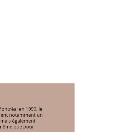
ontréal en 1999, le
etient notamment un
, mais également
e même que pour