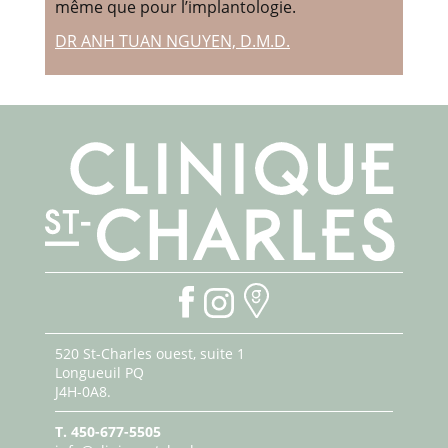
même que pour l’implantologie.
DR ANH TUAN NGUYEN, D.M.D.
520 St-Charles ouest, suite 1
Longueuil PQ
J4H-0A8.
T.
450-677-5505