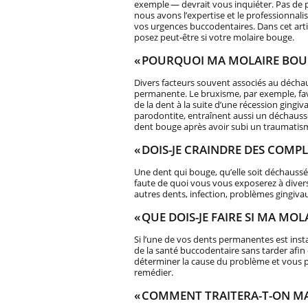
exemple — devrait vous inquiéter. Pas de pa
nous avons l’expertise et le professionnal
vos urgences buccodentaires. Dans cet art
posez peut-être si votre molaire bouge.
« POURQUOI MA MOLAIRE BOUG
Divers facteurs souvent associés au déchau
permanente. Le bruxisme, par exemple, favo
de la dent à la suite d’une récession gingi
parodontite, entraînent aussi un déchaussem
dent bouge après avoir subi un traumatis
« DOIS-JE CRAINDRE DES COMP
Une dent qui bouge, qu’elle soit déchaussé
faute de quoi vous vous exposerez à divers
autres dents, infection, problèmes gingivaux
« QUE DOIS-JE FAIRE SI MA MOL
Si l’une de vos dents permanentes est ins
de la santé buccodentaire sans tarder afin
déterminer la cause du problème et vous p
remédier.
« COMMENT TRAITERA-T-ON MA