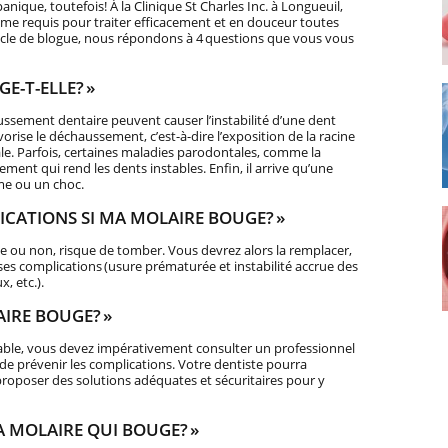
nique, toutefois! À la Clinique St Charles Inc. à Longueuil,
isme requis pour traiter efficacement et en douceur toutes
icle de blogue, nous répondons à 4 questions que vous vous
E-T-ELLE? »
ssement dentaire peuvent causer l’instabilité d’une dent
rise le déchaussement, c’est-à-dire l’exposition de la racine
vale. Parfois, certaines maladies parodontales, comme la
ent qui rend les dents instables. Enfin, il arrive qu’une
me ou un choc.
LICATIONS SI MA MOLAIRE BOUGE? »
e ou non, risque de tomber. Vous devrez alors la remplacer,
es complications (usure prématurée et instabilité accrue des
, etc.).
AIRE BOUGE? »
table, vous devez impérativement consulter un professionnel
 de prévenir les complications. Votre dentiste pourra
roposer des solutions adéquates et sécuritaires pour y
 MOLAIRE QUI BOUGE? »