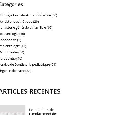
Catégories
Chirurgie buccale et maxillo-faciale
(60)
Dentisterie esthétique
(26)
dentisterie générale et familiale
(69)
Denturologie
(16)
Endodontie
(3)
Implantologie
(17)
Orthodontie
(54)
Parodontie
(40)
Service de Dentisterie pédiatrique
(21)
Urgence dentaire
(32)
ARTICLES RECENTES
Les solutions de
remplacement des