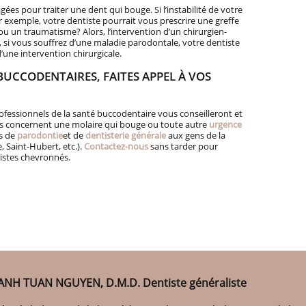
ées pour traiter une dent qui bouge. Si l’instabilité de votre
exemple, votre dentiste pourrait vous prescrire une greffe
ou un traumatisme? Alors, l’intervention d’un chirurgien-
n, si vous souffrez d’une maladie parodontale, votre dentiste
’une intervention chirurgicale.
UCCODENTAIRES, FAITES APPEL À VOS
rofessionnels de la santé buccodentaire vous conseilleront et
es concernent une molaire qui bouge ou toute autre
urgence
es de
parodontie
et de
dentisterie générale
aux gens de la
, Saint-Hubert, etc.).
Contactez-nous
sans tarder pour
istes chevronnés.
ANH TUAN NGUYEN, D.M.D. Dentiste généraliste