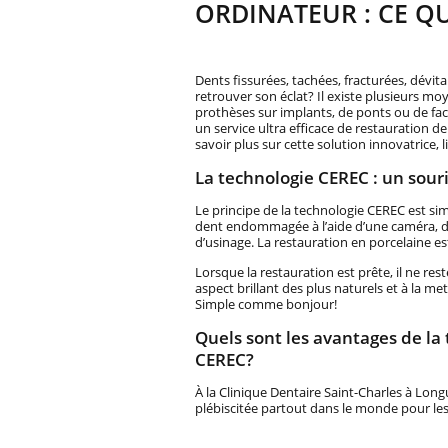
ORDINATEUR : CE QU
Dents fissurées, tachées, fracturées, dévi
retrouver son éclat? Il existe plusieurs m
prothèses sur implants, de ponts ou de face
un service ultra efficace de restauration de
savoir plus sur cette solution innovatrice, l
La technologie CEREC : un sour
Le principe de la technologie CEREC est sim
dent endommagée à l’aide d’une caméra, d
d’usinage. La restauration en porcelaine est
Lorsque la restauration est prête, il ne res
aspect brillant des plus naturels et à la me
Simple comme bonjour!
Quels sont les avantages de la
CEREC?
À la Clinique Dentaire Saint-Charles à Lon
plébiscitée partout dans le monde pour les