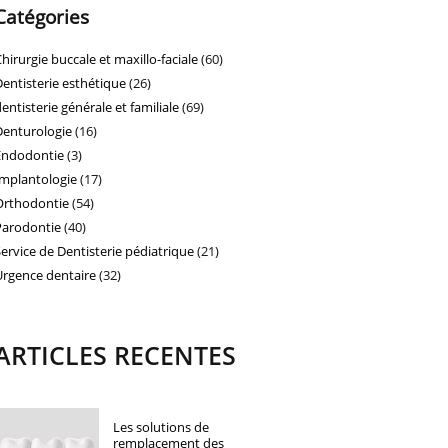
Catégories
Chirurgie buccale et maxillo-faciale
(60)
Dentisterie esthétique
(26)
dentisterie générale et familiale
(69)
Denturologie
(16)
Endodontie
(3)
Implantologie
(17)
Orthodontie
(54)
Parodontie
(40)
Service de Dentisterie pédiatrique
(21)
Urgence dentaire
(32)
ARTICLES RECENTES
Les solutions de
remplacement des