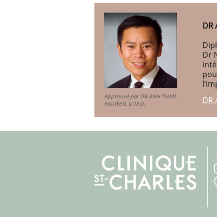
DR 
Dipl
Dr 
int
pou
l’im
Approuvé par DR ANH TUAN
DR 
NGUYEN, D.M.D.