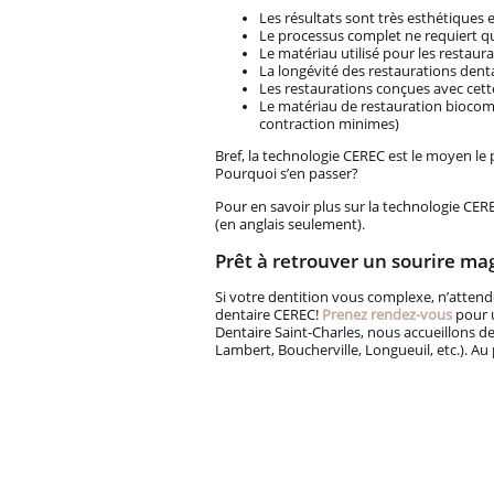
Les résultats sont très esthétiques e
Le processus complet ne requiert qu
Le matériau utilisé pour les restaur
La longévité des restaurations dent
Les restaurations conçues avec cet
Le matériau de restauration biocom
contraction minimes)
Bref, la technologie CEREC est le moyen le pl
Pourquoi s’en passer?
Pour en savoir plus sur la technologie CE
(en anglais seulement).
Prêt à retrouver un sourire ma
Si votre dentition vous complexe, n’attende
dentaire CEREC!
Prenez rendez-vous
pour u
Dentaire Saint-Charles, nous accueillons d
Lambert, Boucherville, Longueuil, etc.). Au 