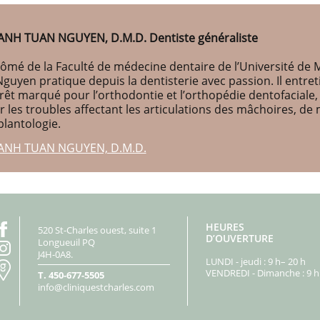
ANH TUAN NGUYEN, D.M.D. Dentiste généraliste
ômé de la Faculté de médecine dentaire de l’Université de M
Nguyen pratique depuis la dentisterie avec passion. Il entr
érêt marqué pour l’orthodontie et l’orthopédie dentofaciale
r les troubles affectant les articulations des mâchoires, d
plantologie.
ANH TUAN NGUYEN, D.M.D.
HEURES
520 St-Charles ouest, suite 1
D’OUVERTURE
Longueuil PQ
J4H-0A8.
LUNDI - jeudi : 9 h– 20 h
VENDREDI - Dimanche : 9 h 
T.
450-677-5505
info@cliniquestcharles.com