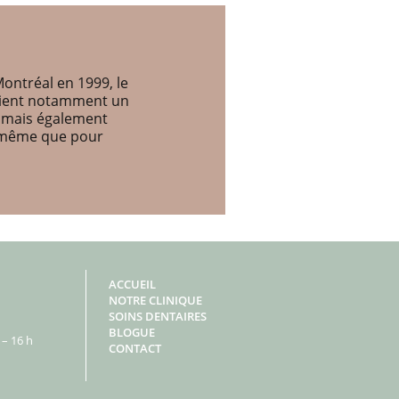
ontréal en 1999, le
etient notamment un
, mais également
e même que pour
ACCUEIL
NOTRE CLINIQUE
SOINS DENTAIRES
BLOGUE
– 16 h
CONTACT