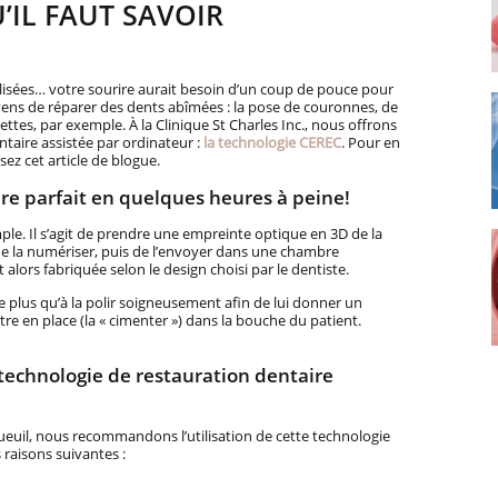
’IL FAUT SAVOIR
talisées… votre sourire aurait besoin d’un coup de pouce pour
oyens de réparer des dents abîmées : la pose de couronnes, de
ttes, par exemple. À la Clinique St Charles Inc., nous offrons
ntaire assistée par ordinateur :
la technologie CEREC
. Pour en
isez cet article de blogue.
ire parfait en quelques heures à peine!
ple. Il s’agit de prendre une empreinte optique en 3D de la
e la numériser, puis de l’envoyer dans une chambre
 alors fabriquée selon le design choisi par le dentiste.
te plus qu’à la polir soigneusement afin de lui donner un
ttre en place (la « cimenter ») dans la bouche du patient.
 technologie de restauration dentaire
gueuil, nous recommandons l’utilisation de cette technologie
 raisons suivantes :