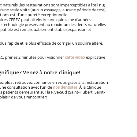
t naturels (les restaurations sont imperceptibles à l’œil nu)
’une seule visite (aucun essayage, aucune période de test)
ations est d’une pureté exceptionnelle
aires CEREC peut atteindre une quinzaine d’années
te technologie préservent au maximum les dents naturelles
patible est remarquablement stable (expansion et
us rapide et le plus efficace de corriger un sourire altéré.
REC, prenez 2 minutes pour visionner
cette vidéo
explicative
gnifique? Venez à notre clinique!
z plus : retrouvez confiance en vous grâce à la restauration
ne consultation avec l’un de
nos dentistes
. À la Clinique
es patients demeurant sur la Rive-Sud (Saint-Hubert, Saint-
plaisir de vous rencontrer!