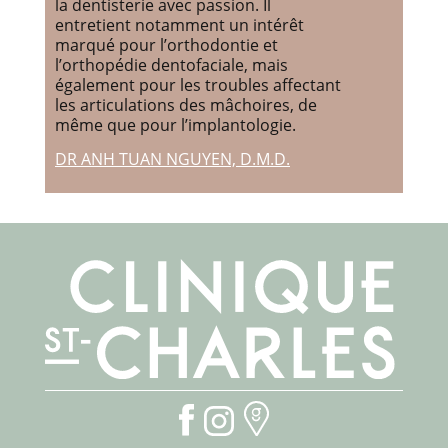
la dentisterie avec passion. Il
entretient notamment un intérêt
marqué pour l’orthodontie et
l’orthopédie dentofaciale, mais
également pour les troubles affectant
les articulations des mâchoires, de
même que pour l’implantologie.
DR ANH TUAN NGUYEN, D.M.D.