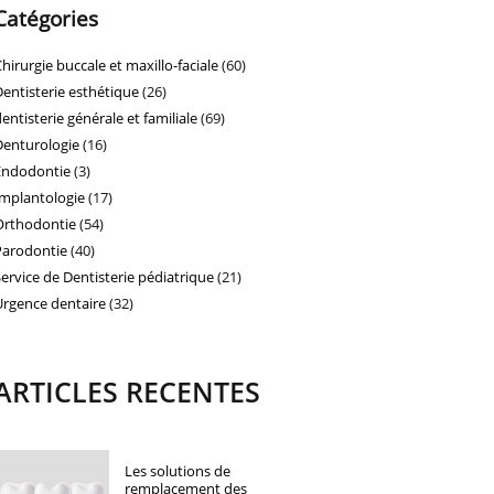
Catégories
Chirurgie buccale et maxillo-faciale
(60)
Dentisterie esthétique
(26)
dentisterie générale et familiale
(69)
Denturologie
(16)
Endodontie
(3)
Implantologie
(17)
Orthodontie
(54)
Parodontie
(40)
Service de Dentisterie pédiatrique
(21)
Urgence dentaire
(32)
ARTICLES RECENTES
Les solutions de
remplacement des