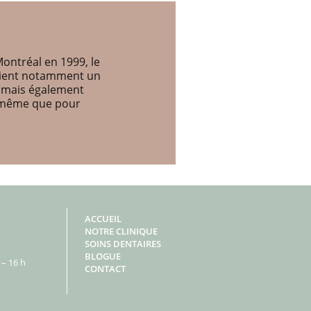
ontréal en 1999, le
etient notamment un
, mais également
e même que pour
ACCUEIL
NOTRE CLINIQUE
SOINS DENTAIRES
BLOGUE
– 16 h
CONTACT