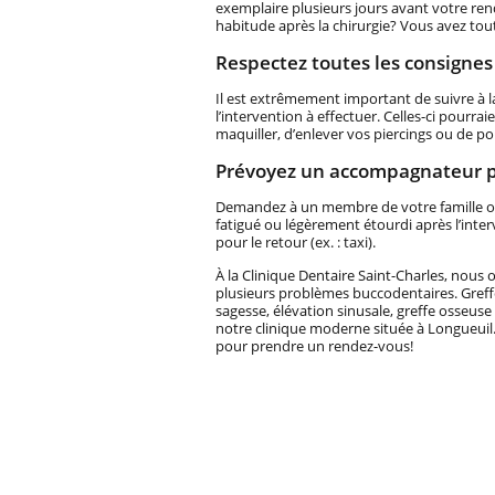
exemplaire plusieurs jours avant votre re
habitude après la chirurgie? Vous avez tout
Respectez toutes les consignes
Il est extrêmement important de suivre à la 
l’intervention à effectuer. Celles-ci pourr
maquiller, d’enlever vos piercings ou de por
Prévoyez un accompagnateur po
Demandez à un membre de votre famille ou
fatigué ou légèrement étourdi après l’inte
pour le retour (ex. : taxi).
À la Clinique Dentaire Saint-Charles, nous 
plusieurs problèmes buccodentaires. Greffe
sagesse, élévation sinusale, greffe osseuse
notre clinique moderne située à Longueuil
pour prendre un rendez-vous!