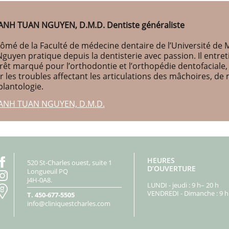
ANH TUAN NGUYEN, D.M.D. Dentiste généraliste
ômé de la Faculté de médecine dentaire de l’Université de M
Nguyen pratique depuis la dentisterie avec passion. Il entr
érêt marqué pour l’orthodontie et l’orthopédie dentofaciale
r les troubles affectant les articulations des mâchoires, d
plantologie.
ANH TUAN NGUYEN, D.M.D.
HEURES
520 St-Charles ouest, suite 1
D’OUVERTURE
Longueuil PQ
J4H-0A8.
LUNDI - jeudi : 9 h– 20 h
VENDREDI - Dimanche : 9 h 
T.
450-677-5505
info@cliniquestcharles.com