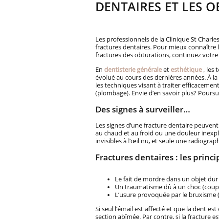
DENTAIRES ET LES 
Les professionnels de la Clinique St Charle
fractures dentaires. Pour mieux connaître 
fractures des obturations, continuez votre l
En
dentisterie générale
et
esthétique
, les
évolué au cours des dernières années. À la 
les techniques visant à traiter efficacement
(plombage). Envie d’en savoir plus? Poursui
Des signes à surveiller…
Les signes d’une fracture dentaire peuvent
au chaud et au froid ou une douleur inexplic
invisibles à l’œil nu, et seule une radiograph
Fractures dentaires : les princ
Le fait de mordre dans un objet dur
Un traumatisme dû à un choc (coup, 
L’usure provoquée par le bruxisme 
Si seul l’émail est affecté et que la dent es
section abîmée. Par contre, si la fracture es