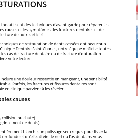
OBTURATIONS
s Inc. utilisent des techniques d’avant-garde pour réparer les
les causes et les symptômes des fractures dentaires et des
ecture de notre article!
 techniques de restauration de dents cassées ont beaucoup
Clinique Dentaire Saint-Charles, notre équipe maîtrise toutes
 les cas de fracture dentaire ou de fracture d’obturation
vez votre lecture!
 inclure une douleur ressentie en mangeant, une sensibilité
able. Parfois, les fractures et fissures dentaires sont
ie en clinique parvient à les révéler.
ipales causes
collision ou chute)
(grincement de dents)
t entièrement blanche, un polissage sera requis pour lisser la
t profonde et qu’elle atteint le nerf ou l’os dentaire, vous