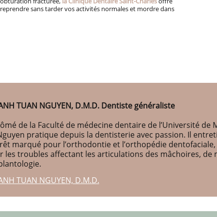
obturation fracturée,
la Clinique Dentaire Saint-Charles
offre
z reprendre sans tarder vos activités normales et mordre dans
ANH TUAN NGUYEN, D.M.D. Dentiste généraliste
ômé de la Faculté de médecine dentaire de l’Université de M
Nguyen pratique depuis la dentisterie avec passion. Il entr
érêt marqué pour l’orthodontie et l’orthopédie dentofaciale
r les troubles affectant les articulations des mâchoires, d
plantologie.
ANH TUAN NGUYEN, D.M.D.