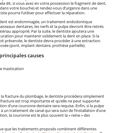
la dit, si vous avez en votre possession le fragment de dent,
le dans votre bouche) et rendez-vous d’urgence dans une
iste pourra l’utiliser pour effectuer la réparation.
 la dent est endommagée, un traitement endodontique
aisseaux dentaires, les nerfs et la pulpe devront être retirés
atériau approprié. Par la suite, le dentiste ajoutera une
ration pour maintenir solidement la dent en place. Si la
oit préservée, le dentiste devra procéder à une extraction.
sée (pont, implant dentaire, prothèse partielle).
 principales causes
e mastication
ré la fracture du plombage, le dentiste procèdera simplement
a fracture est trop importante et qu’elle ne peut supporter
ion d’une couronne dentaire sera requise. Enfin, si la pulpe
 à un traitement de canal qui sera suivi de l’installation d’une
ion, la couronne est le plus souvent la « reine » des
rive que les traitements proposés combinent différentes