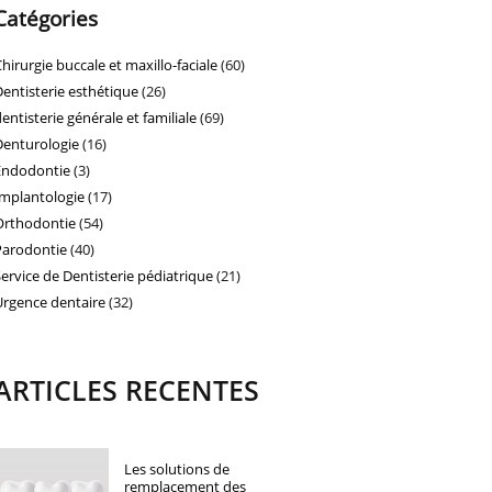
Catégories
Chirurgie buccale et maxillo-faciale
(60)
Dentisterie esthétique
(26)
dentisterie générale et familiale
(69)
Denturologie
(16)
Endodontie
(3)
Implantologie
(17)
Orthodontie
(54)
Parodontie
(40)
Service de Dentisterie pédiatrique
(21)
Urgence dentaire
(32)
ARTICLES RECENTES
Les solutions de
remplacement des