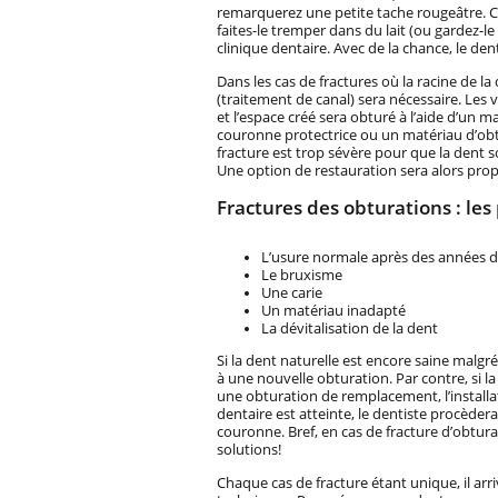
remarquerez une petite tache rougeâtre. Ce
faites-le tremper dans du lait (ou gardez-
clinique dentaire. Avec de la chance, le dent
Dans les cas de fractures où la racine de
(traitement de canal) sera nécessaire. Les v
et l’espace créé sera obturé à l’aide d’un m
couronne protectrice ou un matériau d’obtu
fracture est trop sévère pour que la dent s
Une option de restauration sera alors propo
Fractures des obturations : les
L’usure normale après des années d
Le bruxisme
Une carie
Un matériau inadapté
La dévitalisation de la dent
Si la dent naturelle est encore saine malg
à une nouvelle obturation. Par contre, si l
une obturation de remplacement, l’installat
dentaire est atteinte, le dentiste procèdera
couronne. Bref, en cas de fracture d’obturat
solutions!
Chaque cas de fracture étant unique, il ar