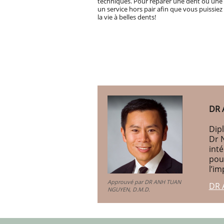
techniques. Pour réparer une dent ou une 
un service hors pair afin que vous puissie
la vie à belles dents!
DR 
Dipl
Dr 
int
pou
l’im
Approuvé par DR ANH TUAN
DR 
NGUYEN, D.M.D.