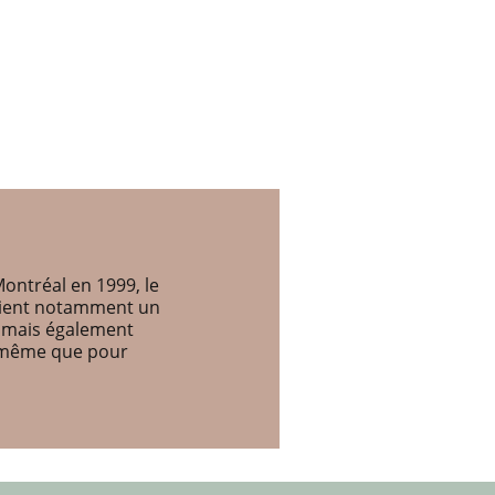
ontréal en 1999, le
etient notamment un
, mais également
e même que pour